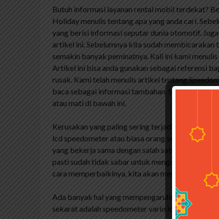
Butuh informasi layanan rental mobil terdekat? Be
Holiday menulis tentang apa yang anda cari. Seb
yang berisi informasi seputar dunia otomotif. Ju
artikel ini. Sebelumnya kita sudah membicaraka
semakin banyak peminatnya. Kali ini kami menuli
Artikel ini bisa anda gunakan sebagai referensi 
rusak. Kami telah menulis artikel tentang Speed
baca sebagai informasi tambahan. Selamat memba
atau mati di bawah ini.
Kerusakan yang paling sering terjadi pada speed
lcd speedometer atau biasa orang sebut mati peng
yang bekerja sama dengan salah satu layanan aksele
pasti sudah tidak sabar untuk mengatur kecepata
cara memperbaikinya, kita akan membahas beber
Ada banyak hal yang mempengaruhi pengoperasia
sekarat adalah speedometer vario lcd atau istilah