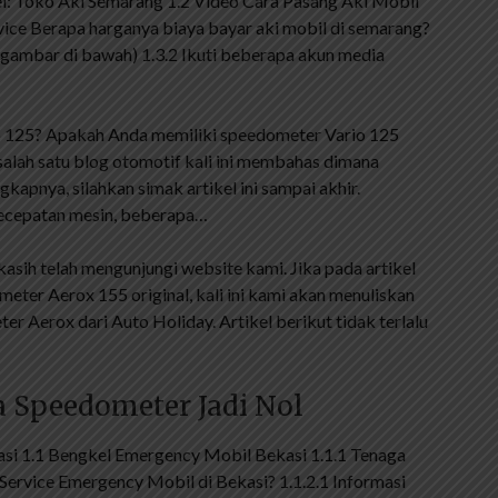
kel: Toko Aki Semarang 1.2 Video Cara Pasang Aki Mobil
vice Berapa harganya biaya bayar aki mobil di semarang?
 gambar di bawah) 1.3.2 Ikuti beberapa akun media
 125? Apakah Anda memiliki speedometer Vario 125
 salah satu blog otomotif kali ini membahas dimana
gkapnya, silahkan simak artikel ini sampai akhir.
ecepatan mesin, beberapa…
asih telah mengunjungi website kami. Jika pada artikel
ter Aerox 155 original, kali ini kami akan menuliskan
r Aerox dari Auto Holiday. Artikel berikut tidak terlalu
 Speedometer Jadi Nol
kasi 1.1 Bengkel Emergency Mobil Bekasi 1.1.1 Tenaga
Service Emergency Mobil di Bekasi? 1.1.2.1 Informasi