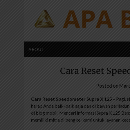
Skip
to
content
ABOUT
Cara Reset Spee
Posted on
Marc
Cara Reset Speedometer Supra X 125
– Pagi, 
harap Anda baik-baik saja dan di bawah perlindu
di blog mobil. Mencari informasi Supra X 125 Be
memiliki mitra di bengkel kami untuk layanan kec