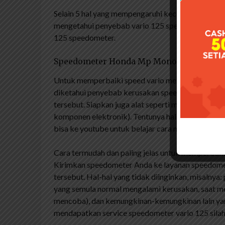
Selain 5 hal yang mempengaruhi kecepatan kerusa
mengetahui penyebab vario 125 speedometer rusak
125 speedometer.
Speedometer Honda Mp Monoshock Origin
Untuk memperbaiki speed vario meter tentunya ha
diketahui penyebab kerusakan speedometer, lan
tersebut. Siapkan juga alat seperti micrometer dan
komponen elektronik). Tentunya hal ini harus dilak
bisa ke youtube untuk belajar cara melepas LCD s
Cara termudah dan paling jelas untuk memperbaik
Kirimkan speedometer Anda ke layanan speedomet
tersebut. Hal-hal yang tidak diinginkan, misalny
yang semula normal mengalami kerusakan, saat 
mencoba), dan kemungkinan-kemungkinan lain yang
mendapatkan service speedometer vario 125 sil