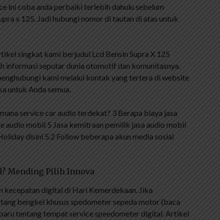
ice ini coba anda perbaiki terlebih dahulu sebelum
pra x 125. Jadi hubungi nomor di tautan di atas untuk
tikel singkat kami berjudul Lcd Bensin Supra X 125
h informasi seputar dunia otomotif dan komunitasnya.
 menghubungi kami melalui kontak yang tertera di website
uka untuk Anda semua.
Dimana service car audio terdekat? 3 Berapa biaya jasa
ce audio mobil 5 Jasa kemitraan pemilik jasa audio mobil
oliday disini 5.2 Follow beberapa akun media sosial
l? Mending Pilih Innova
n kecepatan digital di Hari Kemerdekaan. Jika
entang bengkel khusus spedometer sepeda motor (baca
i baru tentang tempat service speedometer digital. Artikel