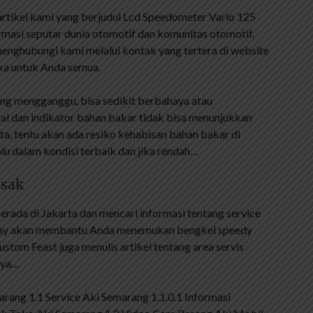
artikel kami yang berjudul Lcd Speedometer Vario 125
rmasi seputar dunia otomotif dan komunitas otomotif.
 menghubungi kami melalui kontak yang tertera di website
uka untuk Anda semua.
ang mengganggu, bisa sedikit berbahaya atau
l dan indikator bahan bakar tidak bisa menunjukkan
ta, tentu akan ada resiko kehabisan bahan bakar di
alu dalam kondisi terbaik dan jika rendah…
usak
rada di Jakarta dan mencari informasi tentang service
oliday akan membantu Anda menemukan bengkel speedy
stom Feast juga menulis artikel tentang area servis
nya…
arang 1.1 Service Aki Semarang 1.1.0.1 Informasi