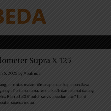
dometer Supra X 125
h 6, 2023
by
ApaBeda
siang, sore atau malam, dimanapun dan kapanpun. Saya
ngannya. Pertama-tama, terima kasih dan selamat datang
nzina Blurred LCD? butuh servis speedometer? Kami
epatan sepeda motor.