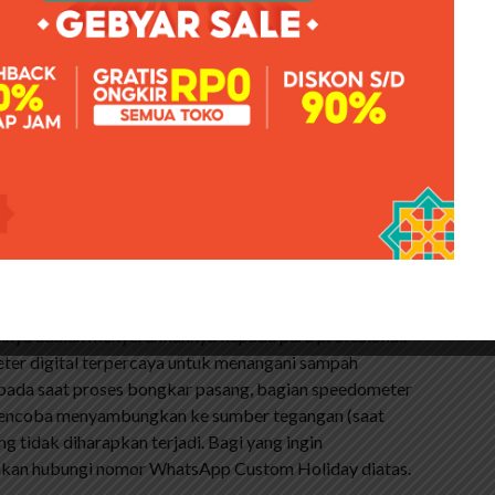
kan vario 125, sebenarnya ada banyak alasan. Ok setelah
 atau mati, sekarang kita akan membahas service vario
al Fungsi Normal Siap Pakai
rus ditentukan dulu penyebab errornya. Setelah
gkah selanjutnya adalah membongkar speedometer
 plus, lalu multimeter (untuk mengecek jalur dan
ukan dengan teliti dan hati-hati, untuk detailnya anda
peed vario 125.
inya adalah menyerahkannya kepada para profesional.
er digital terpercaya untuk menangani sampah
a: pada saat proses bongkar pasang, bagian speedometer
mencoba menyambungkan ke sumber tegangan (saat
 tidak diharapkan terjadi. Bagi yang ingin
ahkan hubungi nomor WhatsApp Custom Holiday diatas.