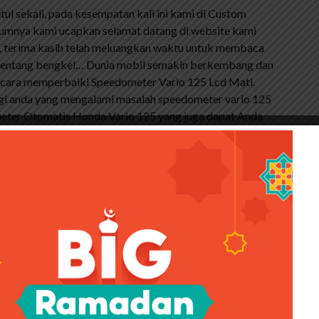
tul sekali, pada kesempatan kali ini kami di Custom
elumnya kami ucapkan selamat datang di website kami
ga, terima kasih telah meluangkan waktu untuk membaca
n tentang bengkel… Dunia mobil semakin berkembang dan
s cara memperbaiki Speedometer Vario 125 Lcd Mati.
bagi anda yang mengalami masalah speedometer vario 125
ometer Otomatis Honda Vario 125 yang juga dapat Anda
ca artikel kami tentang LCD vario 125 speed yang rusak
ometer Honda Vario 125 ada di bagian LCD. Dead vario
ukur bensin vario 125 bukan barang baru lagi. Tim kami
rometer digital sering menjumpai hal ini. Jadi silahkan,
n timbangan LCD vario 125 kan? Sebelum kita masuk ke
apa penyebab kerusakan layar LCD vario 125.
n speedometer vario 125. Apa yang membuat orang
 pengukur bahan bakar vario: