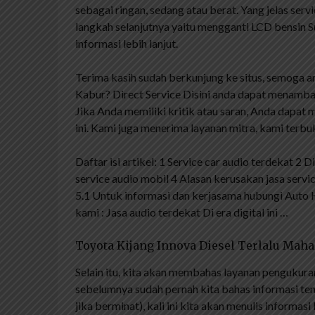
sebagai ringan, sedang atau berat. Yang jelas serv
langkah selanjutnya yaitu mengganti LCD bensin Su
informasi lebih lanjut.
Terima kasih sudah berkunjung ke situs, semoga ar
Kabur? Direct Service Disini anda dapat menamba
Jika Anda memiliki kritik atau saran, Anda dapat
ini. Kami juga menerima layanan mitra, kami terb
Daftar isi artikel: 1 Service car audio terdekat 2 
service audio mobil 4 Alasan kerusakan jasa servi
5.1 Untuk informasi dan kerjasama hubungi Auto H
kami : Jasa audio terdekat Di era digital ini …
Toyota Kijang Innova Diesel Terlalu Maha
Selain itu, kita akan membahas layanan pengukura
sebelumnya sudah pernah kita bahas informasi t
jika berminat), kali ini kita akan menulis informas