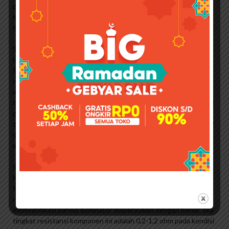
penting dalam menyediakan tenaga. Namun saat mesin
kendaraan dihidupkan, semua pekerjaan kelistrikan akan
dilakukan oleh kiprok.
Seperti disebutkan sebelumnya, aki atau aki kendaraan yang
harus disalahkan. Resistansi elemen ini merupakan salah satu
faktor yang mempengaruhi tingkat brightness atau kecerahan
redup mesin. Anda harus mengukur resistansi elemen ini untuk
memverifikasi bahwa iluminator dioperasikan dengan benar. Jika
tingkat resistansi komponen ini adalah 0,2-1,2 ohm pada kondisi
pengoperasian mesin pada suhu 40 derajat, maka komponen
tersebut normal. Namun, jika pembacaan resistansi mendekati 2
ohm, dapat dipastikan bahwa kumparan motor lampu mulai
melemah dan harus segera diganti.
Seperti disebutkan sebelumnya, aki atau aki kendaraan yang
harus disalahkan. Resistansi elemen ini merupakan salah satu
faktor yang mempengaruhi tingkat brightness atau kecerahan
redup mesin. Anda harus mengukur resistansi elemen ini untuk
memverifikasi bahwa iluminator dioperasikan dengan benar. Jika
tingkat resistansi komponen ini adalah 0,2-1,2 ohm pada kondisi