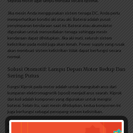
sepeda motor agar lampu menyala secara optimal.
Jika mesin Anda menggunakan sistem tenaga DC, Anda perlu
memperhatikan kondisi aki atau aki. Baterai adalah pusat
penyimpanan kendaraan saat ini. Baterai atau akumulator
digunakan untuk menyediakan tenaga sehingga mesin
kendaraan dapat dihidupkan. Jika aki mati, seluruh sistem
kelistrikan pada mobil juga akan lemah. Power supply yang rusak
akan membuat sistem kelistrikan tidak dapat berfungsi secara
normal.
Solusi Otomotif: Lampu Depan Motor Redup Dan
Sering Putus
Fungsi Kiprok pada motor adalah untuk mengubah arus dari
kumparan elektromagnetik (spool) menjadi arus searah. Kiprok
dan koil adalah komponen yang digunakan untuk mengisi
baterai. Selain itu, saat mesin dihidupkan, kedua komponen ini
juga berfungsi sebagai penopang sistem kelistrikan.
Kiprok erat hubungannya dengan aki di kendaraan. Saat
kendaraan dihidupkan, baterai dan baterai memainkan peran