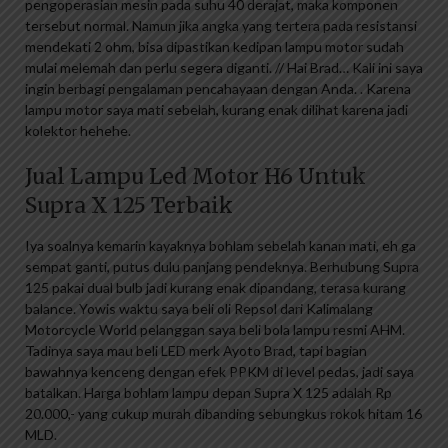
pengoperasian mesin pada suhu 40 derajat, maka komponen
tersebut normal. Namun jika angka yang tertera pada resistansi
mendekati 2 ohm, bisa dipastikan kedipan lampu motor sudah
mulai melemah dan perlu segera diganti. // Hai Brad… Kali ini saya
ingin berbagi pengalaman pencahayaan dengan Anda. . Karena
lampu motor saya mati sebelah, kurang enak dilihat karena jadi
kolektor hehehe.
Jual Lampu Led Motor H6 Untuk
Supra X 125 Terbaik
Iya soalnya kemarin kayaknya bohlam sebelah kanan mati, eh ga
sempat ganti, putus dulu panjang pendeknya. Berhubung Supra
125 pakai dual bulb jadi kurang enak dipandang, terasa kurang
balance. Yowis waktu saya beli oli Repsol dari Kalimalang
Motorcycle World pelanggan saya beli bola lampu resmi AHM.
Tadinya saya mau beli LED merk Ayoto Brad, tapi bagian
bawahnya kenceng dengan efek PPKM di level pedas, jadi saya
batalkan. Harga bohlam lampu depan Supra X 125 adalah Rp
20.000,- yang cukup murah dibanding sebungkus rokok hitam 16
MLD.