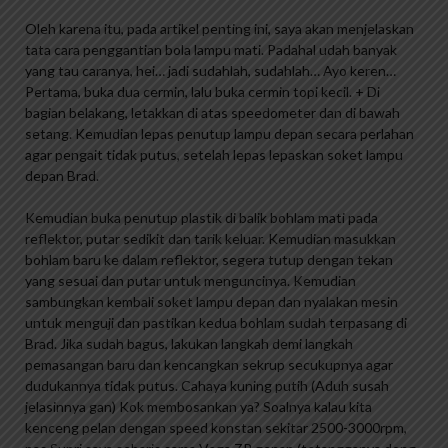
Oleh karena itu, pada artikel penting ini, saya akan menjelaskan
tata cara penggantian bola lampu mati. Padahal udah banyak
yang tau caranya, hei… jadi sudahlah, sudahlah… Ayo keren…
Pertama, buka dua cermin, lalu buka cermin topi kecil. + Di
bagian belakang, letakkan di atas speedometer dan di bawah
setang. Kemudian lepas penutup lampu depan secara perlahan
agar pengait tidak putus, setelah lepas lepaskan soket lampu
depan Brad.
Kemudian buka penutup plastik di balik bohlam mati pada
reflektor, putar sedikit dan tarik keluar. Kemudian masukkan
bohlam baru ke dalam reflektor, segera tutup dengan tekan
yang sesuai dan putar untuk menguncinya. Kemudian
sambungkan kembali soket lampu depan dan nyalakan mesin
untuk menguji dan pastikan kedua bohlam sudah terpasang di
Brad. Jika sudah bagus, lakukan langkah demi langkah
pemasangan baru dan kencangkan sekrup secukupnya agar
dudukannya tidak putus. Cahaya kuning putih (Aduh susah
jelasinnya gan) Kok membosankan ya? Soalnya kalau kita
kenceng pelan dengan speed konstan sekitar 2500-3000rpm,