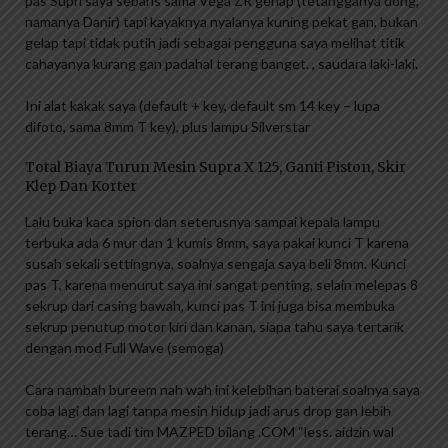
pas Supri saya sebaris sama Vega ZR genap (tetangganya dong,
namanya Danir) tapi kayaknya nyalanya kuning pekat gan, bukan
gelap tapi tidak putih jadi sebagai pengguna saya melihat titik
cahayanya kurang gan padahal terang banget. , saudara laki-laki.
Ini alat kakak saya (default + key, default sm 14 key – lupa
difoto, sama 8mm T key), plus lampu Silverstar
Total Biaya Turun Mesin Supra X 125, Ganti Piston, Skir
Klep Dan Korter
Lalu buka kaca spion dan seterusnya sampai kepala lampu
terbuka ada 6 mur dan 1 kumis 8mm, saya pakai kunci T karena
susah sekali settingnya, soalnya sengaja saya beli 8mm. Kunci
pas T, karena menurut saya ini sangat penting, selain melepas 8
sekrup dari casing bawah, kunci pas T ini juga bisa membuka
sekrup penutup motor kiri dan kanan, siapa tahu saya tertarik
dengan mod Full Wave (semoga)
Cara nambah bureem nah wah ini kelebihan baterai soalnya saya
coba lagi dan lagi tanpa mesin hidup jadi arus drop gan lebih
terang… Sue tadi tim MAZPED bilang .COM “less. aidzin wal