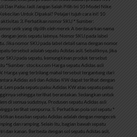
i Dan Palsu Jadi Jangan Salah Pilih Ini 10 Model Nike
ecilan Untuk Dipakai? Pelajari tujuh cara ini! 10
aktivitas 3. Perhatikan nomor SKU * Sumber:
mor unik yang dipilih oleh merek A berdasarkan nama
n dengan jenis sepatu lainnya. Nomor SKU pada label
tu. Jika nomor SKU pada label detail sama dengan nomor
tu tersebut adalah sepatu Adidas asli. Sebaliknya, jika
mor SKU pada sepatu, kemungkinan produk tersebut
atu *Sumber: stockx.com Harga sepatu Adidas asli
. Harga yang terbilang mahal tersebut tergantung dari
 antara Adidas asli dan Adidas KW dapat terlihat dengan
but. Lem pada sepatu palsu Adidas KW atau sepatu palsu
ggirnya sehingga terlihat berantakan. Sedangkan untuk
a lem di semua sudutnya. Produsen sepatu Adidas asli
gga terlihat sempurna. 5. Perhatikan pola sol sepatu *
uktikan keaslian sepatu Adidas adalah dengan mengecek
ramping dan ramping. Selain itu, bagian bawah sepatu
ri dan kanan. Berbeda dengan sol sepatu Adidas asli,