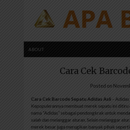
Skip
to
content
ABOUT
Cara Cek Barcod
Posted on
Novemb
Cara Cek Barcode Sepatu Adidas Asli
– Adidas 
Kepopulerannya membuat merek sepatu ini ditiru
nama “Adidas” sebagai pendongkrak untuk mendap
salah dan melanggar aturan. Selain melanggar atu
merek besar juga merugikan banyak pihak seperti