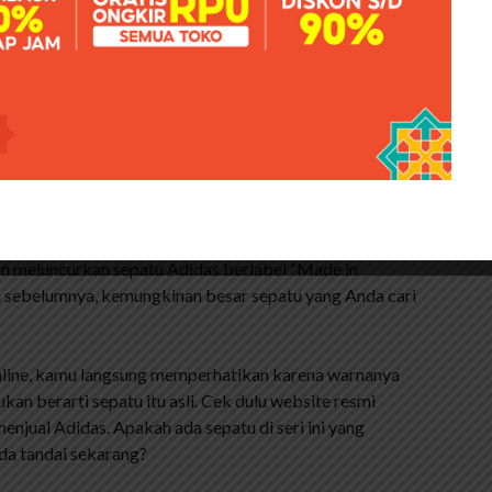
 lidah sepatu.
 Kode Produksi Converse
as adalah merek yang berbasis di Jerman, sejak 1994
ia ketiga untuk meningkatkan produksi (dan mendapatkan
Amerika Serikat, Finlandia, Jepang dan Kanada. Tapi, di
PT. Industri Panarub di Tangerang. Belum lama ini, Adidas
n meluncurkan sepatu Adidas berlabel “Made in
an sebelumnya, kemungkinan besar sepatu yang Anda cari
 online, kamu langsung memperhatikan karena warnanya
an berarti sepatu itu asli. Cek dulu website resmi
njual Adidas. Apakah ada sepatu di seri ini yang
da tandai sekarang?