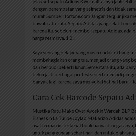
jelas sol sepatu Adidas KW kualitasnya jauh lebi
dengan penempatan yang asimetris dan tidak sama 
murah Sumber: fortune.com Jangan tergiur jika me
bawah rata-rata. Sepatu Adidas yang relatif murah
karena itu, sebelum membeli sepatu Adidas, ada b
harga resminya. 1 2 »
Saya seorang pelajar yang masih duduk di bangku 
membahagiakan orang tua, menjadi orang yang be
dan berbudi pekerti luhur. Sementara itu, ada banya
bekerja di berbagai profesi seperti menjadi pengus
banyak lagi karena saya menyukai hal-hal baru. Ho
Cara Cek Barcode Sepatu Adi
Mustika Ratu Make Over Avoskin Wardah BLP Be
Elsheskin La Tulipe Joylab Makarizo Adidas adala
asal Jerman ini terkenal tidak hanya di negaranya
untuk penggunaan sehari-hari dan untuk olahraga.