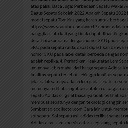
atau palsu. Baca Juga: Perbedaan Sepatu Wakai Asl
Bagus Sepatu Sekolah 2022 Apakah Sepatu 2022 Kek
model sepatu Tomkins yang keren untuk berbagai 
https://www.youtube.com/watch? nomor adalah no
panggilan satu kali yang tidak dapat dibandingka
detail ini akan sama dengan nomor SKU pada sepa
SKU pada sepatu Anda, dapat dipastikan bahwa sepa
nomor SKU pada label detail berbeda dengan no
adalah replika. 4. Perhatikan Keakuratan Lem Sep
umumnya lebih mahal dari harga sepatu Adidas KW
kualitas sepatu tersebut sehingga kualitas sepatu
jelas salah satunya adalah lem pada sepatu terse
umumnya terlihat sangat berantakan di bagian pin
sepatu Adidas original biasanya tidak terlihat ad
membuat sepatunya dengan teknologi canggih sehin
Sumber: solecollector.com Cara lain untuk memb
sol sepatu. Sol sepatu asli adidas terlihat sangat 
Adidas akan sama persis antara sepasang sepatu ki