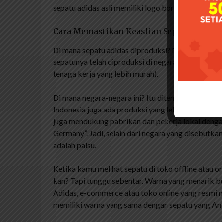
sepatu adidas asli memiliki logo bordiran di bagian
Cara Memastikan Keaslian Sepatu Dengan
Di mana sepatu adidas diproduksi? Meskipun Adid
sepatunya telah diproduksi di negara-negara dun
tenaga kerja yang lebih murah).
Di mana negara-negara ini? Itu ditemukan di Cina, 
Indonesia juga ada produksi yang lebih halus dari 
juga mendukung pabrikan dan pekerja lokal denga
Germany”. Jadi, selain dari negara yang disebutk
adalah palsu.
Ketika kamu melihat sepatu di toko offline atau
kan? Tapi tunggu sebentar. Warna yang menarik buk
Adidas, e-commerce atau toko online yang resmi me
memiliki warna yang sama dengan sepatu yang An