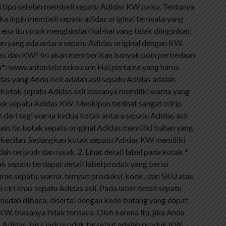
rtipu setelah membeli sepatu Adidas KW palsu. Tentunya
etika ingin membeli sepatu adidas original ternyata yang
ena itu untuk menghindari hal-hal yang tidak diinginkan,
an yang ada antara sepatu Adidas original dengan KW.
das dan KW? Ini akan memberikan banyak poin perbedaan
atu*: www.antoniobrasko.com Hal pertama yang harus
s yang Anda beli adalah asli sepatu Adidas adalah
Kotak sepatu Adidas asli biasanya memiliki warna yang
ak sepatu Adidas KW. Meskipun terlihat sangat mirip
dari segi warna kedua kotak antara sepatu Adidas asli
ain itu kotak sepatu original Adidas memiliki bahan yang
ekecilan. Sedangkan kotak sepatu Adidas KW memiliki
h terjatuh dan rusak. 2. Lihat detail label pada kotak *
 sepatu terdapat detail label produk yang berisi
uran sepatu, warna, tempat produksi, kode , dan SKU atau
 ciri khas sepatu Adidas asli. Pada label detail sepatu
an mudah dibaca, disertai dengan kode batang yang dapat
KW, biasanya tidak terbaca. Oleh karena itu, jika Anda
 Adidas, bisa jadi produk tersebut adalah produk KW