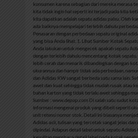
konsumen karena sebagian dari mereka merasa te
kita tidak ingin hal seperti ini terjadi pada kita k
kita dapatkan adalah sepatu adidas palsu. Oleh kar
ada baiknya mempelajari terlebih dahulu perbeda
Penasaran dengan perbedaan sepatu original adi
yang bisa Anda lihat. 1. Lihat Sumber Kotak Sep
Anda lakukan untuk mengecek apakah sepatu Adida
dengan terlebih dahulu mencentang kotak sepatu. 
lebih cerah dan menarik dibandingkan dengan kot
ukurannya dan hampir tidak ada perbedaan, namun 
dan Adidas KW sangat berbeda satu sama lain. Sel
awet dan kuat sehingga tidak mudah rusak atau k
bahan karton yang tidak terlalu awet sehingga muda
Sumber : www.depop.com Di salah satu sudut kotak
informasi mengenai produk yang dibeli seperti uk
unit retensi nomor stok. Detail ini biasanya menjadi
Adidas asli, tulisan yang tercetak sangat jelas d
dipindai. Adapun detail label untuk sepatu Adidas 
kesulitan membaca detail label pada kotak sepatu