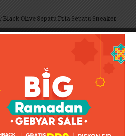
 Black Olive Sepatu Pria Sepatu Sneaker
 ada lagi pembicaraan tentang “sepatu hanya cocok dengan
tuk jalan-jalan”. Mode hari ini membebaskan semua orang
ets, tidak apa-apa. Namun Adidas memiliki kisaran harga
mampu membelinya.
aran. Para pemalsu merek juga semakin pintar,
u Adidas yang asli dan mana yang tiruan. Jadi, cari tahu
didas secara offline atau online.
W paling mudah adalah dengan melihat logonya. Di bagian
ah contoh logo Adidas palsu. Sedangkan logo di bawah
 resmi Adidas.
nya memiliki logo dari tag yang ditempelkan. Sedangkan