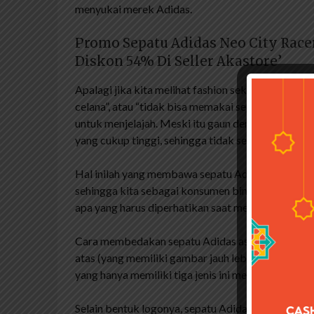
menyukai merek Adidas.
Promo Sepatu Adidas Neo City Racer
Diskon 54% Di Seller Akastore’
Apalagi jika kita melihat fashion sekarang, tidak
celana”, atau “tidak bisa memakai sepatu kets un
untuk menjelajah. Meski itu gaun dengan sepatu k
yang cukup tinggi, sehingga tidak semua orang 
Hal inilah yang membawa sepatu Adidas KW ke pas
sehingga kita sebagai konsumen bingung mana sepat
apa yang harus diperhatikan saat membeli sepatu A
Cara membedakan sepatu Adidas asli, asli atau K
atas (yang memiliki gambar jauh lebih kecil) adal
yang hanya memiliki tiga jenis ini merupakan logo
Selain bentuk logonya, sepatu Adidas palsu biasa