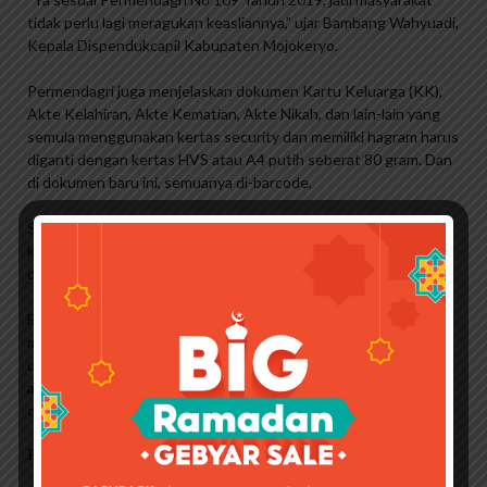
tidak perlu lagi meragukan keasliannya,” ujar Bambang Wahyuadi,
Kepala Dispendukcapil Kabupaten Mojokeryo.
Permendagri juga menjelaskan dokumen Kartu Keluarga (KK),
Akte Kelahiran, Akte Kematian, Akte Nikah, dan lain-lain yang
semula menggunakan kertas security dan memiliki hagram harus
diganti dengan kertas HVS atau A4 putih seberat 80 gram. Dan
di dokumen baru ini, semuanya di-barcode.
Sementara itu, masyarakat juga dapat memverifikasi sendiri
keasliannya dan langsung menggunakan aplikasi VeryDS yang
dapat diunduh dari PlayStore.
Berkat aplikasi ini, cukup memindai barcode dan hasilnya akan
menunjukkan data yang sesuai dengan data yang ada di
dokumen. Jika data yang ditampilkan identik, dokumen tersebut
asli. Sebaliknya, jika data yang ditampilkan berbeda, berarti
dokumen tersebut palsu.
Pemerintah Kota Bekasi