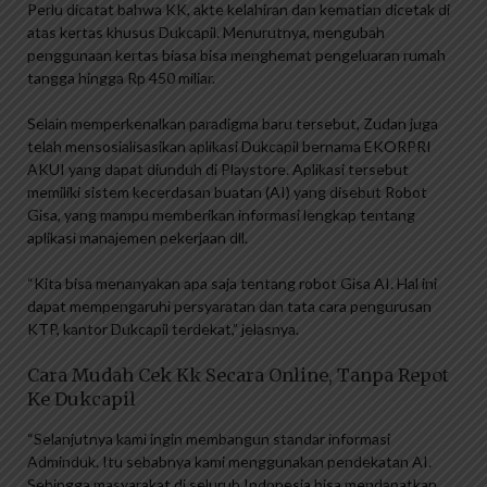
Perlu dicatat bahwa KK, akte kelahiran dan kematian dicetak di
atas kertas khusus Dukcapil. Menurutnya, mengubah
penggunaan kertas biasa bisa menghemat pengeluaran rumah
tangga hingga Rp 450 miliar.
Selain memperkenalkan paradigma baru tersebut, Zudan juga
telah mensosialisasikan aplikasi Dukcapil bernama EKORPRI
AKUI yang dapat diunduh di Playstore. Aplikasi tersebut
memiliki sistem kecerdasan buatan (AI) yang disebut Robot
Gisa, yang mampu memberikan informasi lengkap tentang
aplikasi manajemen pekerjaan dll.
“Kita bisa menanyakan apa saja tentang robot Gisa AI. Hal ini
dapat mempengaruhi persyaratan dan tata cara pengurusan
KTP, kantor Dukcapil terdekat,” jelasnya.
Cara Mudah Cek Kk Secara Online, Tanpa Repot
Ke Dukcapil
“Selanjutnya kami ingin membangun standar informasi
Adminduk. Itu sebabnya kami menggunakan pendekatan AI.
Sehingga masyarakat di seluruh Indonesia bisa mendapatkan