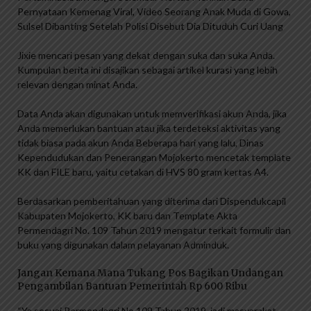
Pernyataan Kemenag Viral, Video Seorang Anak Muda di Gowa,
Sulsel Dibanting Setelah Polisi Disebut Dia Dituduh Curi Uang
Jixie mencari pesan yang dekat dengan suka dan suka Anda.
Kumpulan berita ini disajikan sebagai artikel kurasi yang lebih
relevan dengan minat Anda.
Data Anda akan digunakan untuk memverifikasi akun Anda, jika
Anda memerlukan bantuan atau jika terdeteksi aktivitas yang
tidak biasa pada akun Anda Beberapa hari yang lalu, Dinas
Kependudukan dan Penerangan Mojokerto mencetak template
KK dan FILE baru, yaitu cetakan di HVS 80 gram kertas A4.
Berdasarkan pemberitahuan yang diterima dari Dispendukcapil
Kabupaten Mojokerto, KK baru dan Template Akta
Permendagri No. 109 Tahun 2019 mengatur terkait formulir dan
buku yang digunakan dalam pelayanan Adminduk.
Jangan Kemana Mana Tukang Pos Bagikan Undangan
Pengambilan Bantuan Pemerintah Rp 600 Ribu
“Ya sesuai Permendagri No 109 Tahun 2019, jadi masyarakat