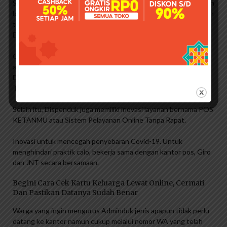
Saat informasi dikumpulkan, dokumen administrasi baru ini masih
belum diketahui publik. Sehingga banyak yang mengira dokumen
tersebut adalah salinan dan mengirimkannya kembali ke
Dispenduk untuk meminta aslinya.
Oleh karena itu, jajaran Dispendukcapil Kabupaten Mojokerto
akan terus melakukan sosialisasi kepada masyarakat tentang
Dokumen Admindul yang diatur dalam Permendagri No 109
Tahun 2019.
Selain itu, Dispenduk juga memiliki inovasi layanan bernama POS
KETANMU atau Sistem Pelayanan Online Tanpa Rapat.
Inovasi untuk mencegah penyebaran Covid-19. Untuk
menghindari praktik calo, bekerja sama dengan kantor pos, Giro
dan JNT secara bersamaan.
Begini Cara Cek Kartu Keluarga Lewat Online, Cermati
Dan Pastikan Datanya Sudah Benar
Warga yang ingin mengurus Adminduk jenis apapun tidak perlu
datang ke kantor namun cukup melalui nomor WA yang telah