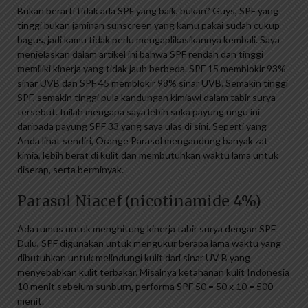
Bukan berarti tidak ada SPF yang baik, bukan? Guys, SPF yang
tinggi bukan jaminan sunscreen yang kamu pakai sudah cukup
bagus, jadi kamu tidak perlu mengaplikasikannya kembali. Saya
menjelaskan dalam artikel ini bahwa SPF rendah dan tinggi
memiliki kinerja yang tidak jauh berbeda. SPF 15 memblokir 93%
sinar UVB dan SPF 45 memblokir 98% sinar UVB. Semakin tinggi
SPF, semakin tinggi pula kandungan kimiawi dalam tabir surya
tersebut. Inilah mengapa saya lebih suka payung ungu ini
daripada payung SPF 33 yang saya ulas di sini. Seperti yang
Anda lihat sendiri, Orange Parasol mengandung banyak zat
kimia, lebih berat di kulit dan membutuhkan waktu lama untuk
diserap, serta berminyak.
Parasol Niacef (nicotinamide 4%)
Ada rumus untuk menghitung kinerja tabir surya dengan SPF.
Dulu, SPF digunakan untuk mengukur berapa lama waktu yang
dibutuhkan untuk melindungi kulit dari sinar UV B yang
menyebabkan kulit terbakar. Misalnya ketahanan kulit Indonesia
10 menit sebelum sunburn, performa SPF 50 = 50 x 10 = 500
menit.