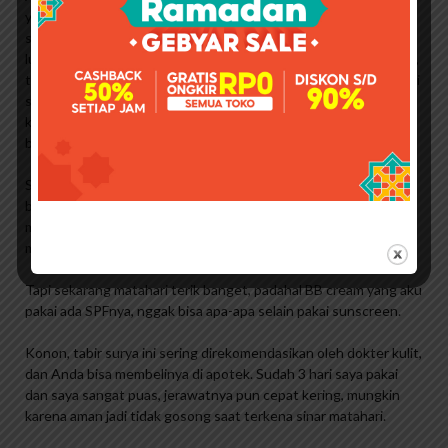
yang Anda pakai, seberapa tebal tabir surya di wajah Anda, atau
seberapa tinggi SPF-nya. Jika kita banyak melakukan aktivitas di
luar ruangan, sebaiknya reapply sunscreen setiap 2-3 jam sekali,
tapi untuk kebanyakan aktivitas di dalam ruangan, 2-3 kali sehari
sudah cukup, namun cuaca buruk membuat saya malas untuk
keluar. memberi Cuaca yang tidak stabil dapat dipengaruhi oleh
badai matahari dan #soktau
Saya tidak pernah menggunakan tabir surya karena ketika saya
berada di klub renang saya menggunakan tabir surya dan itu
menempel di kulit saya sangat panas sehingga saya berhenti
menggunakan tabir surya!
Tapi sekarang matahari terik banget, padahal BB cream yang aku
pakai ada SPFnya, nggak bisa apa-apa selain pakai sunscreen.
Konon, tabir surya ini sering direkomendasikan oleh dokter kulit,
dan Anda bisa membelinya di apotek. Sudah 3 hari saya pakai
dan saya sangat puas, jerawatnya pun cepat kering, mungkin
karena aman jadi tidak gosong saat terkena sinar matahari.