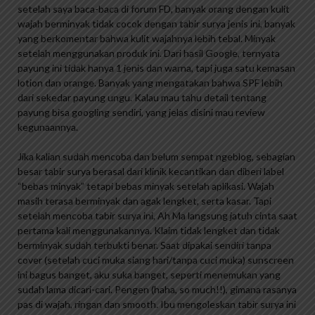
setelah saya baca-baca di forum FD, banyak orang dengan kulit
wajah berminyak tidak cocok dengan tabir surya jenis ini, banyak
yang berkomentar bahwa kulit wajahnya lebih tebal. Minyak
setelah menggunakan produk ini. Dari hasil Google, ternyata
payung ini tidak hanya 1 jenis dan warna, tapi juga satu kemasan
lotion dan orange. Banyak yang mengatakan bahwa SPF lebih
dari sekedar payung ungu. Kalau mau tahu detail tentang
payung bisa googling sendiri, yang jelas disini mau review
kegunaannya.
Jika kalian sudah mencoba dan belum sempat ngeblog, sebagian
besar tabir surya berasal dari klinik kecantikan dan diberi label
“bebas minyak” tetapi bebas minyak setelah aplikasi. Wajah
masih terasa berminyak dan agak lengket, serta kasar. Tapi
setelah mencoba tabir surya ini, Ah Ma langsung jatuh cinta saat
pertama kali menggunakannya. Klaim tidak lengket dan tidak
berminyak sudah terbukti benar. Saat dipakai sendiri tanpa
cover (setelah cuci muka siang hari/tanpa cuci muka) sunscreen
ini bagus banget, aku suka banget, seperti menemukan yang
sudah lama dicari-cari. Pengen (haha, so much!!), gimana rasanya
pas di wajah, ringan dan smooth. Ibu mengoleskan tabir surya ini