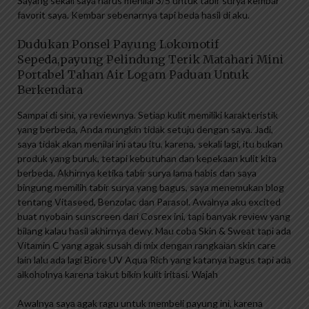
Sayang sekali saya harus menilai 3/5 untuk tabir surya kembar
favorit saya. Kembar sebenarnya tapi beda hasil di aku.
Dudukan Ponsel Payung Lokomotif
Sepeda,payung Pelindung Terik Matahari Mini
Portabel Tahan Air Logam Paduan Untuk
Berkendara
Sampai di sini, ya reviewnya. Setiap kulit memiliki karakteristik
yang berbeda, Anda mungkin tidak setuju dengan saya. Jadi,
saya tidak akan menilai ini atau itu, karena, sekali lagi, itu bukan
produk yang buruk, tetapi kebutuhan dan kepekaan kulit kita
berbeda. Akhirnya ketika tabir surya lama habis dan saya
bingung memilih tabir surya yang bagus, saya menemukan blog
tentang Vitaseed, Benzolac dan Parasol. Awalnya aku excited
buat nyobain sunscreen dari Cosrex ini, tapi banyak review yang
bilang kalau hasil akhirnya dewy. Mau coba Skin & Sweat tapi ada
Vitamin C yang agak susah di mix dengan rangkaian skin care
lain lalu ada lagi Biore UV Aqua Rich yang katanya bagus tapi ada
alkoholnya karena takut bikin kulit iritasi. Wajah
Awalnya saya agak ragu untuk membeli payung ini, karena