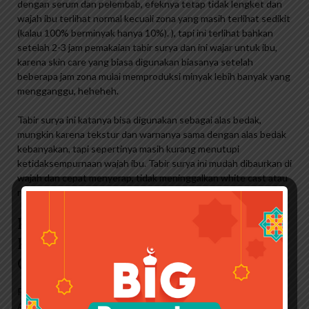
dengan serum dan pelembab, efeknya tetap tidak lengket dan
wajah ibu terlihat normal kecuali zona yang masih terlihat sedikit
(kalau 100% berminyak hanya 10%). ), tapi ini terlihat bahkan
setelah 2-3 jam pemakaian tabir surya dan ini wajar untuk ibu,
karena skin care yang biasa digunakan biasanya setelah
beberapa jam zona mulai memproduksi minyak lebih banyak yang
mengganggu, heheheh.
Tabir surya ini katanya bisa digunakan sebagai alas bedak,
mungkin karena tekstur dan warnanya sama dengan alas bedak
kebanyakan, tapi sepertinya masih kurang menutupi
ketidaksempurnaan wajah ibu. Tabir surya ini mudah dibaurkan di
wajah dan cepat menyerap, tidak meninggalkan white cast atau
residu aneh di wajah. Itu tidak membahayakan kulit Anda.
Parasol Ungu Sunblock Pelindung
Kulit Sinar Matahari Face Sunscreen
Cream
Padahal, kunci penggunaan tabir surya adalah seberapa sering
Anda menggunakannya, bukan seberapa banyak tabir surya