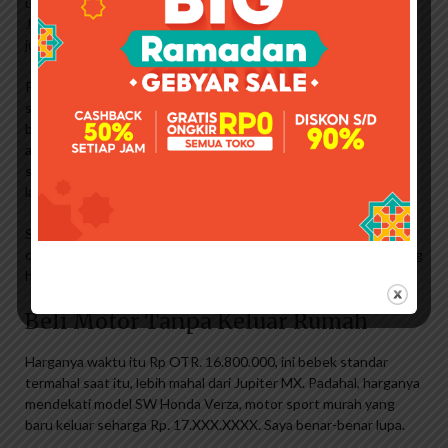
untuk membawanya ke penjual besar di Jalan Dewi Sartika,
Jakarta Timur karena paling murah setelah memperhitungkan
jumlah yang dibayarkan.
Proses pembeliannya cepat, hanya saja motornya lama
sampainya, lebih dari dua minggu. Bahkan STNK adalah satu
bulan. Di dealer sepeda motor tepi jalan, mereka tiba rata-rata 1
atau 2 hari setelah DP diturunkan. Tapi itu tidak mengganggu
saya karena saya juga tidak perlu berakselerasi karena motor
lama saya masih bisa digunakan.
Saya memiliki warna Titan Brown tetapi biasanya berwarna
coklat tua. ketika Anda sejauh hitam Sebenarnya saya ingin yang
hitam, tapi penantiannya bisa lebih lama lagi.
Beli Motor Tanpa Keluar Rumah
Harganya waktu itu Rp OTR. 16.800.000, ini bebek standar
termahal saat itu, lebih mahal dari Jupiter MX. Padahal, harganya
mendekati model SW Honda Verza, motor sport murah yang
baru keluar seharga Rp. 17.XXX.XXXX. Saya benar-benar lupa.