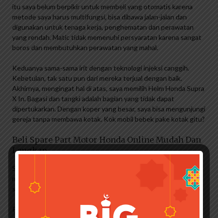
itu saya belum berpikir untuk membeli yang otomatis karena
metode saya harus multifungsi, bisa dibawa jalan-jalan dan
digunakan untuk tenaga kerja, penghematan dan perawatan
yang rendah. Matic tidak memenuhi persyaratan karena sangat
boros dan membutuhkan perawatan yang mahal.
Keduanya sama-sama irit dengan teknologi injeksi canggih.
Kebetulan, tak satu pun dari mereka terjual dengan baik.
Akhirnya, mengingat hal di atas, saya memilih Helm Honda Supra
X In. Bagasi dan tangki adalah bagian yang tidak dapat
dipertukarkan. Dengan koper yang besar, saya bisa mengunjungi
gereja tanpa membawa kotak. Kok mobil bebek pake kotak gitu?
Beli Spare Part Motor Honda Online Mudah Dan
Lengkap
Sebagai catatan, meski bertuliskan Helm In, tidak semua helm
muat di bagasi. Tapi menurut saya tidak masalah karena helm
saya standar jadi tidak perlu ditaruh di bagasi. Bagasi saja.
Proses Pembelian Setelah memilih penjual, akhirnya diputuskan